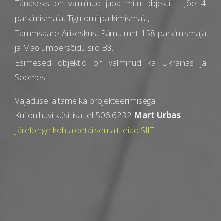
Tänaseks on valminud juba mitu objekti – Jõe 4
parkimismaja, Tigutorni parkimismaja,
Tammsaare Ärikeskus, Pärnu mnt 158 parkimismaja
ja Mäo ümbersõidu sild B3.
Esimesed objektid on valminud ka Ukrainas ja
Soomes.
Vajadusel aitame ka projekteerimisega.
Kui on huvi küsi lisa tel 506 6232
Mart Urbas
Järelpinge kohta detailsemalt leiad SIIT