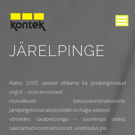
JÄRELPINGE
Alates 2005. aastast ehitame ka järelpingestatud
(
ingl.k. – post-tensioned)
monoliitseid betoonkonstruktsioone.
Järelpingekonstruktsioonidel on hulga eeliseid
võrreldes tavabetooniga – suuremad silded,
saledamad konstruktsioonid, veetihedus jne.