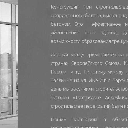
Конструкции, при строительств
напряженного бетона, имеют ряд
бетоном. Это эффективное и
уменьшение веса здания, д
возможности образования трещин,
Данный метод применяется на 
странах Европейского Союза, К
России и т.д. По этому методу 
Таллинне на ул. Йыэ и в г. Тарту
день мы закончили строительство
Эстонии «Tammsaare Ärikesku
строительстве перекрытий были и
Нашим партнером в области
специализированная произво