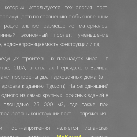
е которых используется технология пост-
 преимуществ по сравнению с обыкновенным
 рациональное размещение материалов,
линный экономный пролет, уменьшение
 водонепроницаемость конструкции и т.д.
ведущих строительных площадках мира – в
итае, США, в странах Персидского Залива,
нами построены два парковочных дома (в г.
 парковка к зданию Tigutorn). На сегодняшний
 одного из самых крупных офисных зданий в
s» площадью 25 000 м2, где также при
спользованы конструкции пост – напряжения.
 пост-напряжения является испанская
дственная компания
МеКано4
, которая